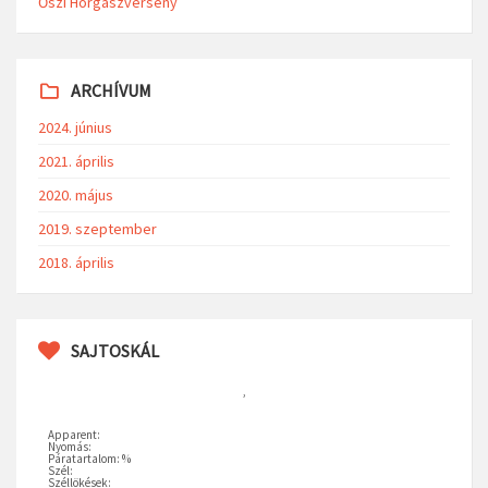
Őszi Horgászverseny
ARCHÍVUM
2024. június
2021. április
2020. május
2019. szeptember
2018. április
SAJTOSKÁL
,
Apparent:
Nyomás:
Páratartalom: %
Szél:
Széllökések: