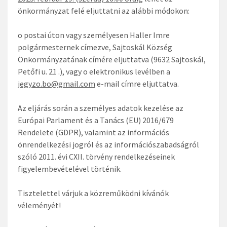
önkormányzat felé eljuttatni az alábbi módokon:
o postai úton vagy személyesen Haller Imre
polgármesternek címezve, Sajtoskál Község
Önkormányzatának címére eljuttatva (9632 Sajtoskál,
Petőfi u. 21 .), vagy o elektronikus levélben a
jegyzo.bo@gmail.com
e-mail címre eljuttatva.
Az eljárás során a személyes adatok kezelése az
Európai Parlament és a Tanács (EU) 2016/679
Rendelete (GDPR), valamint az információs
önrendelkezési jogról és az információszabadságról
szóló 2011. évi CXII. törvény rendelkezéseinek
figyelembevételével történik.
Tisztelettel várjuk a közreműködni kívánók
véleményét!