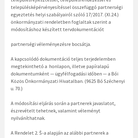
településképérvényesítéssel összefüggó partnerségi
egyeztetés helyi szabályairól szóló 17/2017. (XI.24.)
önkormányzati rendeletben foglaltak szerint a
módosításhoz készített tervdokumentációt
partnerségi véleményezésre bocsátja.
A kapcsolódó dokumentáció teljes terjedelemben
megtekinthetó a honlapon, illetve papíralapú
dokumentumként — ügyfélfogadási időben — a Bói
Közös Önkormányzati Hivatalban. (9625 Bó Széchenyi
u. 70.)
A módosítási eljárás során a partnerek javaslatot,
észrevételt tehetnek, valamint véleményt
nyilváníthatnak.
A Rendelet 2. Š-a alapján az alábbi partnerek a