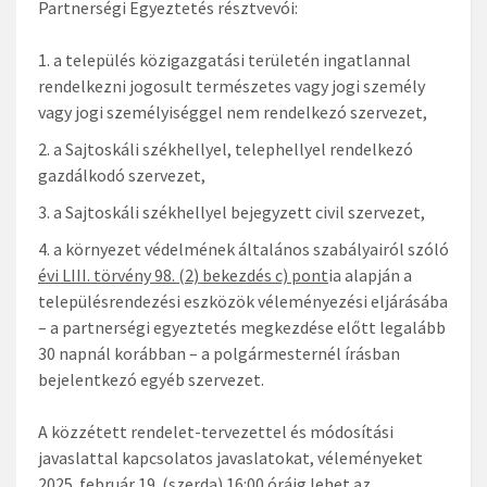
Partnerségi Egyeztetés résztvevói:
a település közigazgatási területén ingatlannal
rendelkezni jogosult természetes vagy jogi személy
vagy jogi személyiséggel nem rendelkezó szervezet,
a Sajtoskáli székhellyel, telephellyel rendelkezó
gazdálkodó szervezet,
a Sajtoskáli székhellyel bejegyzett civil szervezet,
a környezet védelmének általános szabályairól szóló
évi LIII. törvény 98. (2) bekezdés c) pont
ia alapján a
településrendezési eszközök véleményezési eljárásába
– a partnerségi egyeztetés megkezdése előtt legalább
30 napnál korábban – a polgármesternél írásban
bejelentkezó egyéb szervezet.
A közzétett rendelet-tervezettel és módosítási
javaslattal kapcsolatos javaslatokat, véleményeket
2025. február 19. (szerda) 16:00 óráig
lehet az