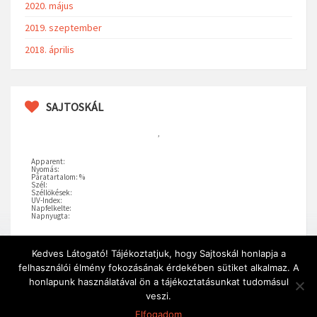
2020. május
2019. szeptember
2018. április
SAJTOSKÁL
,
Apparent:
Nyomás:
Páratartalom: %
Szél:
Széllökések:
UV-Index:
Napfelkelte:
Napnyugta:
Kedves Látogató! Tájékoztatjuk, hogy Sajtoskál honlapja a
felhasználói élmény fokozásának érdekében sütiket alkalmaz. A
honlapunk használatával ön a tájékoztatásunkat tudomásul
veszi.
Minden jog fenntartva © 2018 Sajtoskál
Elfogadom