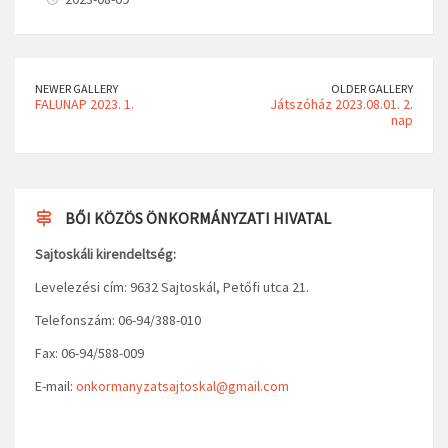
NEWER GALLERY
OLDER GALLERY
FALUNAP 2023. 1.
Játszóház 2023.08.01. 2.
nap
BŐI KÖZÖS ÖNKORMÁNYZATI HIVATAL
Sajtoskáli kirendeltség:
Levelezési cím: 9632 Sajtoskál, Petőfi utca 21.
Telefonszám: 06-94/388-010
Fax: 06-94/588-009
E-mail:
onkormanyzatsajtoskal@gmail.com