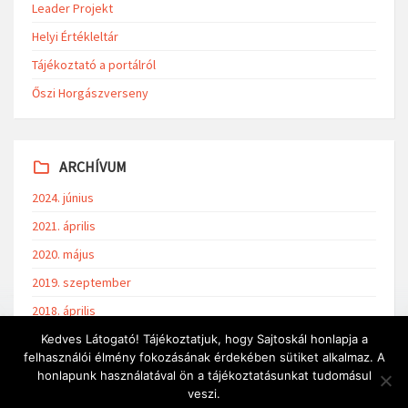
Leader Projekt
Helyi Értékleltár
Tájékoztató a portálról
Őszi Horgászverseny
ARCHÍVUM
2024. június
2021. április
2020. május
2019. szeptember
2018. április
Kedves Látogató! Tájékoztatjuk, hogy Sajtoskál honlapja a
felhasználói élmény fokozásának érdekében sütiket alkalmaz. A
honlapunk használatával ön a tájékoztatásunkat tudomásul
veszi.
Minden jog fenntartva © 2018 Sajtoskál