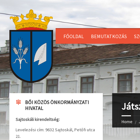
FŐOLDAL
BEMUTATKOZÁS
SZ
BŐI KÖZÖS ÖNKORMÁNYZATI
Játs
HIVATAL
Sajtoskáli kirendeltség:
Home
Levelezési cím: 9632 Sajtoskál, Petőfi utca
21.