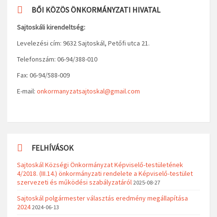
BŐI KÖZÖS ÖNKORMÁNYZATI HIVATAL
Sajtoskáli kirendeltség:
Levelezési cím: 9632 Sajtoskál, Petőfi utca 21.
Telefonszám: 06-94/388-010
Fax: 06-94/588-009
E-mail:
onkormanyzatsajtoskal@gmail.com
FELHÍVÁSOK
Sajtoskál Községi Önkormányzat Képviselő-testületének
4/2018. (III.14.) önkormányzati rendelete a Képviselő-testület
szervezeti és működési szabályzatáról
2025-08-27
Sajtoskál polgármester választás eredmény megállapítása
2024
2024-06-13